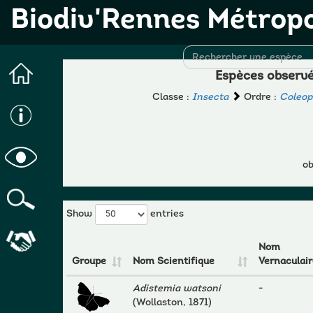
Biodiv'Rennes Métrop
Espèces observé
Classe :
Insecta
Ordre :
Coleop
ob
Show
entries
Nom
Groupe
Nom Scientifique
Vernaculair
Adistemia watsoni
-
(Wollaston, 1871)