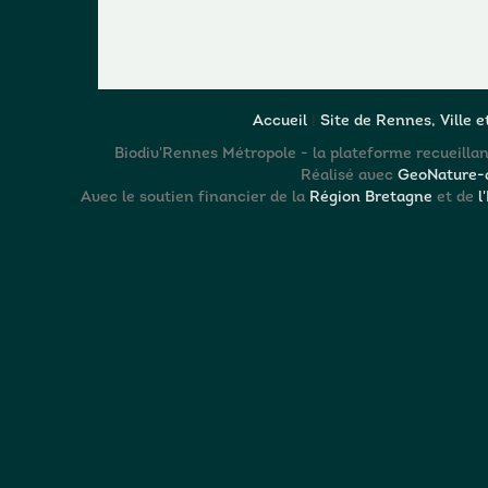
Accueil
|
Site de Rennes, Ville 
Biodiv'Rennes Métropole - la plateforme recueillant
Réalisé avec
GeoNature-a
Avec le soutien financier de la
Région Bretagne
et de
l