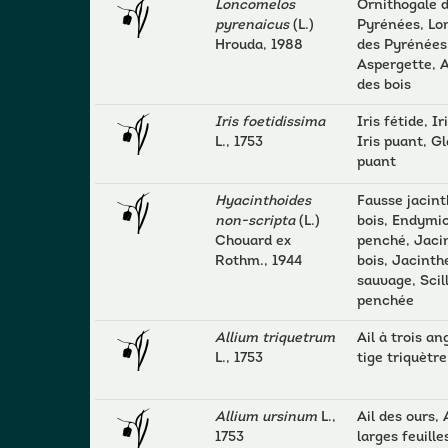
Loncomelos
Ornithogale 
pyrenaicus
(L.)
Pyrénées, Lo
Hrouda, 1988
des Pyrénées
Aspergette, 
des bois
Iris foetidissima
Iris fétide, Ir
L., 1753
Iris puant, Gl
puant
Hyacinthoides
Fausse jacint
non-scripta
(L.)
bois, Endymi
Chouard ex
penché, Jaci
Rothm., 1944
bois, Jacinth
sauvage, Scil
penchée
Allium triquetrum
Ail à trois ang
L., 1753
tige triquètre
Allium ursinum
L.,
Ail des ours, 
1753
larges feuille