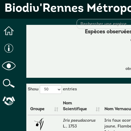
Biodiv'Rennes Métrop
Espèces observées
ob
Show
entries
Nom
Groupe
Scientifique
Nom Vernacul
Iris pseudacorus
Iris faux acor
L., 1753
jaune, Flambe