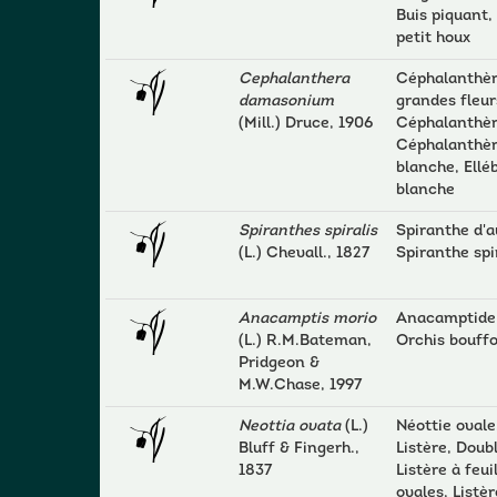
Buis piquant,
petit houx
Cephalanthera
Céphalanthèr
damasonium
grandes fleur
(Mill.) Druce, 1906
Céphalanthèr
Céphalanthè
blanche, Ellé
blanche
Spiranthes spiralis
Spiranthe d'
(L.) Chevall., 1827
Spiranthe spi
Anacamptis morio
Anacamptide 
(L.) R.M.Bateman,
Orchis bouff
Pridgeon &
M.W.Chase, 1997
Neottia ovata
(L.)
Néottie oval
Bluff & Fingerh.,
Listère, Doubl
1837
Listère à feui
ovales, Listè