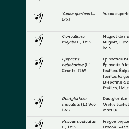
Yucca gloriosa
L.,
Yucca superb
1753
Convallaria
Muguet de ma
majalis
L., 1753
Muguet, Cloc
bois
Epipactis
Épipactide he
helleborine
(L.)
Épipactis à l
Crantz, 1769
feuilles, Épip
feuilles large
Elléborine à 
feuilles, Hell
Dactylorhiza
Dactylorhize
maculata
(L.) Soó,
Orchis tachet
1962
maculé
Ruscus aculeatus
Fragon piqua
L., 1753
Fragon, Petit