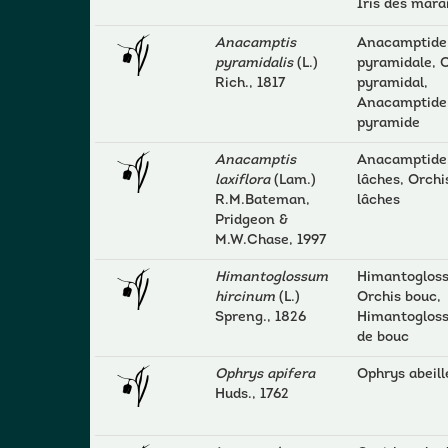
Iris des mara
Anacamptis
Anacamptide
pyramidalis
(L.)
pyramidale, 
Rich., 1817
pyramidal,
Anacamptide
pyramide
Anacamptis
Anacamptide 
laxiflora
(Lam.)
lâches, Orchi
R.M.Bateman,
lâches
Pridgeon &
M.W.Chase, 1997
Himantoglossum
Himantogloss
hircinum
(L.)
Orchis bouc,
Spreng., 1826
Himantogloss
de bouc
Ophrys apifera
Ophrys abeill
Huds., 1762