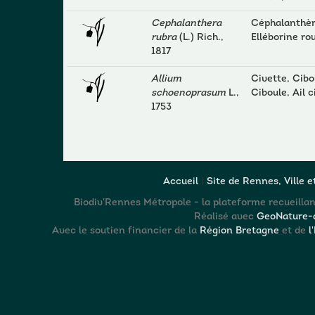
Cephalanthera
Céphalanthèr
rubra
(L.) Rich.,
Elléborine ro
1817
Allium
Civette, Cibo
schoenoprasum
L.,
Ciboule, Ail c
1753
Accueil
|
Site de Rennes, Ville 
Biodiv'Rennes Métropole - la plateforme recueillant
Réalisé avec
GeoNature-a
Avec le soutien financier de la
Région Bretagne
et de
l