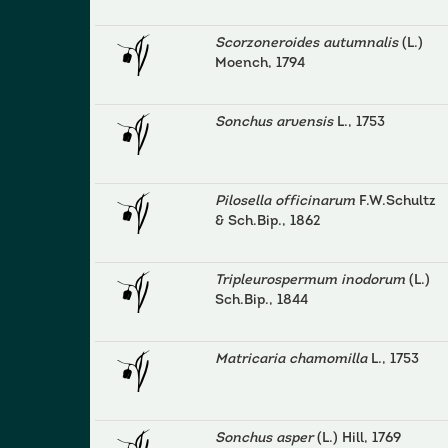
Scorzoneroides autumnalis
(L.)
Moench, 1794
Sonchus arvensis
L., 1753
Pilosella officinarum
F.W.Schultz
& Sch.Bip., 1862
Tripleurospermum inodorum
(L.)
Sch.Bip., 1844
Matricaria chamomilla
L., 1753
Sonchus asper
(L.) Hill, 1769