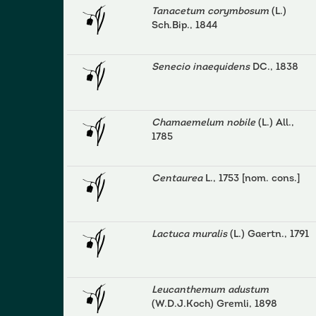
Tanacetum corymbosum
(L.)
Sch.Bip., 1844
Senecio inaequidens
DC., 1838
Chamaemelum nobile
(L.) All.,
1785
Centaurea
L., 1753 [nom. cons.]
Lactuca muralis
(L.) Gaertn., 1791
Leucanthemum adustum
(W.D.J.Koch) Gremli, 1898