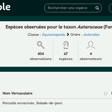
ole
Espèces observées pour le taxon
Asteraceae
(Fam
Classe :
Equisetopsida
Ordre :
Asterales
404
67
4
observations
espèces
observateurs
Nom Vernaculaire
Porcelle enracinée, Salade-de-porc