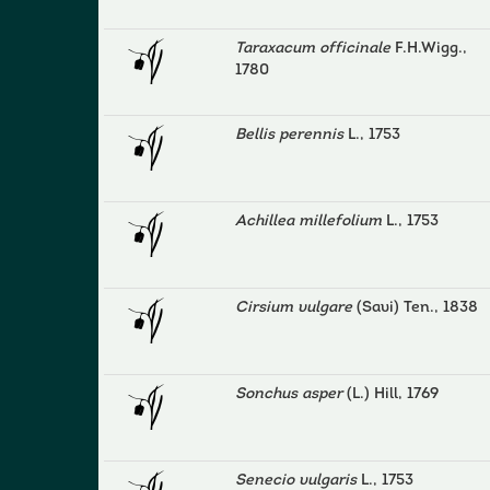
Taraxacum officinale
F.H.Wigg.,
1780
Bellis perennis
L., 1753
Achillea millefolium
L., 1753
Cirsium vulgare
(Savi) Ten., 1838
Sonchus asper
(L.) Hill, 1769
Senecio vulgaris
L., 1753