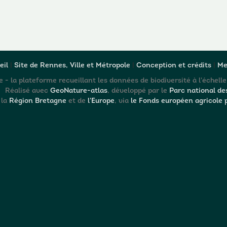
eil
|
Site de Rennes, Ville et Métropole
|
Conception et crédits
|
Me
- la plateforme recueillant les données de biodiversité à l'échelle
Réalisé avec
GeoNature-atlas
, développé par le
Parc national de
 la
Région Bretagne
et de
l'Europe
, via
le Fonds européen agricole 