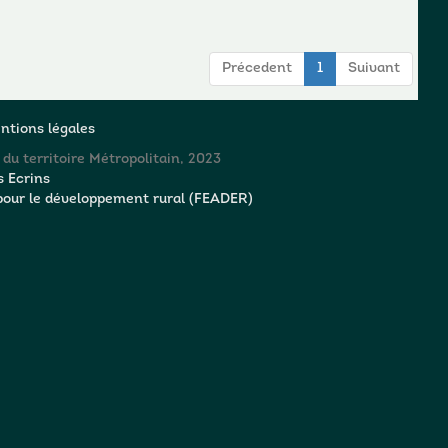
Précedent
1
Suivant
ntions légales
 du territoire Métropolitain, 2023
s Ecrins
pour le développement rural (FEADER)