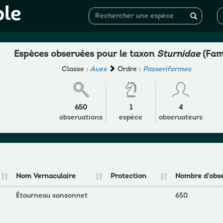
ole
Espèces observées pour le taxon
Sturnidae
(Fami
Classe :
Aves
Ordre :
Passeriformes
650
1
4
observations
espèce
observateurs
Nom Vernaculaire
Protection
Nombre d'obse
Étourneau sansonnet
650