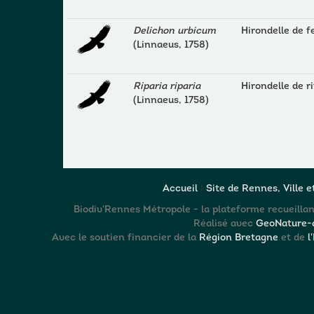
Delichon urbicum
Hirondelle de f
(Linnaeus, 1758)
Riparia riparia
Hirondelle de r
(Linnaeus, 1758)
Accueil
|
Site de Rennes, Ville 
Biodiv'Rennes Métropole - la plateforme recueillant
Réalisé avec
GeoNature-a
Avec le soutien financier de la
Région Bretagne
et de
l