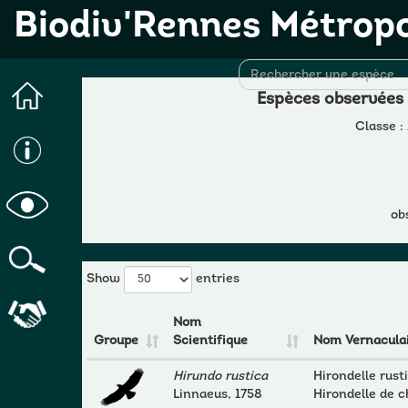
Biodiv'Rennes Métrop
Espèces observées
Classe :
ob
Show
entries
Nom
Groupe
Scientifique
Nom Vernacula
Hirundo rustica
Hirondelle rust
Linnaeus, 1758
Hirondelle de 