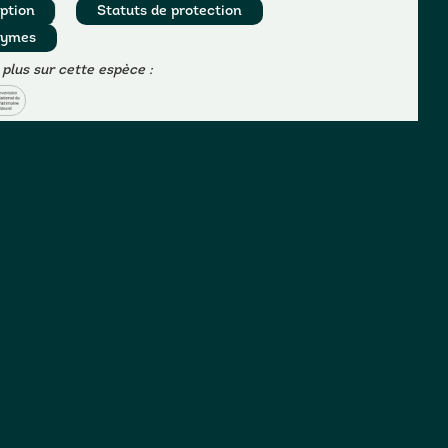
ption
Statuts de protection
nymes
 plus sur cette espèce :