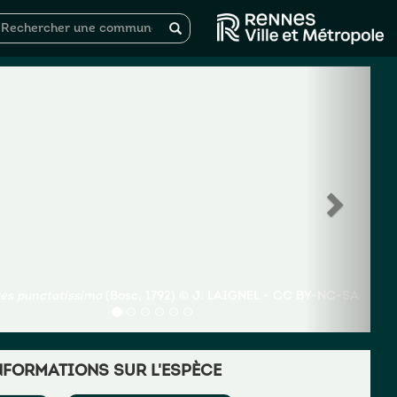
es punctatissima
(Bosc, 1792) © J. LAIGNEL - CC BY-NC-SA
NFORMATIONS SUR L'ESPÈCE