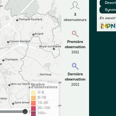
Descri
Syno
3
En savoir
observateurs
Première
observation
2011
Dernière
observation
Nombre
2021
d'observations
0–5
5–10
10–20
20–100
2026
100+