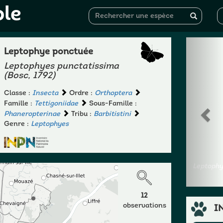
ole
Leptophye ponctuée
Leptophyes punctatissima
(Bosc, 1792)
Classe :
Insecta
Ordre :
Orthoptera
Famille :
Tettigoniidae
Sous-Famille :
Phaneropterinae
Tribu :
Barbitistini
Genre :
Leptophyes
Leptophy
12
observations
I