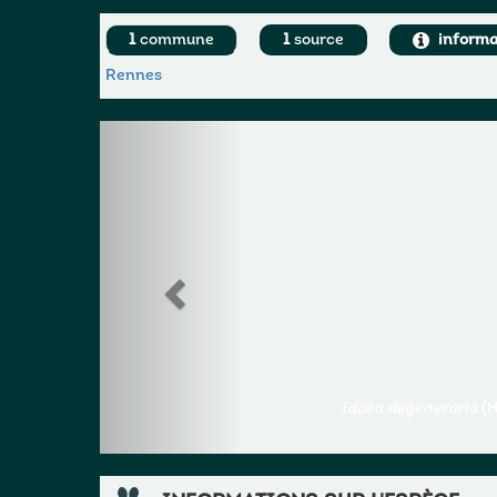
1
commune
1
source
informa
Rennes
Idaea degeneraria
(H